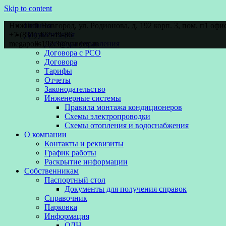
Skip to content
Нижний Новгород, ул. Родионова, д. 192 корп. 3, пом. п1 офи
Главная
+7 (831) 422-49-86
Документация
megapolis192.3@yandex.ru
Договора управления
Договора с РСО
Договора
Тарифы
Отчеты
Законодательство
Инженерные системы
Правила монтажа кондиционеров
Схемы электропроводки
Схемы отопления и водоснабжения
О компании
Контакты и реквизиты
График работы
Раскрытие информации
Собственникам
Паспортный стол
Документы для получения справок
Справочник
Парковка
Информация
ОДН